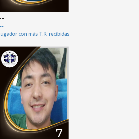
--
--
Jugador con más T.R. recibidas
7