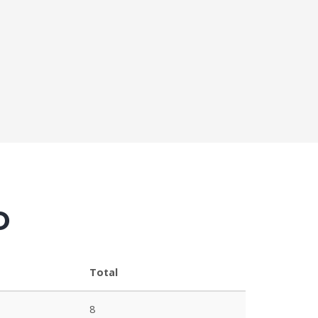
o
Total
8