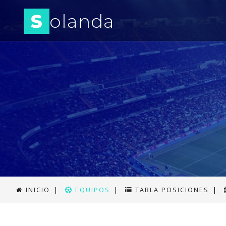
S
olanda
INICIO
|
EQUIPOS
|
TABLA POSICIONES
|