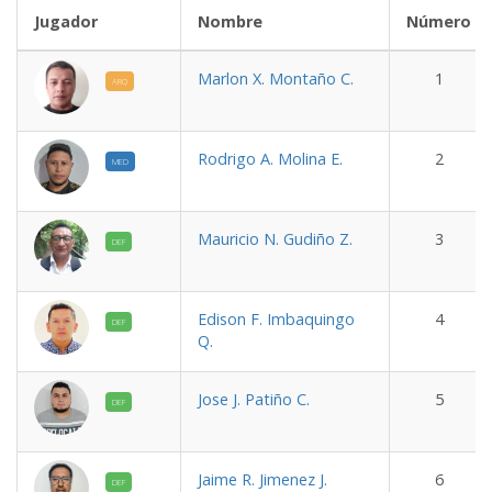
Jugador
Nombre
Número
Marlon X. Montaño C.
1
ARQ
Rodrigo A. Molina E.
2
MED
Mauricio N. Gudiño Z.
3
DEF
Edison F. Imbaquingo
4
DEF
Q.
Jose J. Patiño C.
5
DEF
Jaime R. Jimenez J.
6
DEF