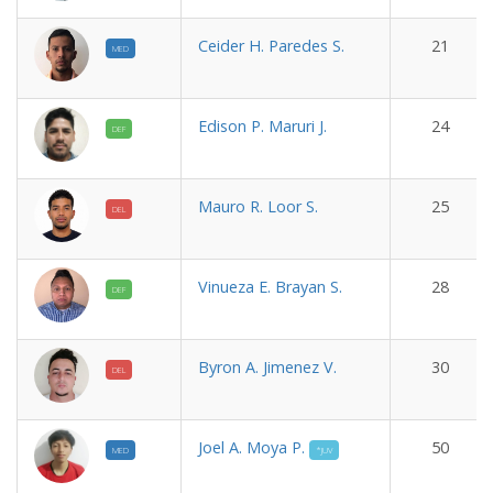
Ceider H. Paredes S.
21
MED
Edison P. Maruri J.
24
DEF
Mauro R. Loor S.
25
DEL
Vinueza E. Brayan S.
28
DEF
Byron A. Jimenez V.
30
DEL
Joel A. Moya P.
50
MED
*JUV