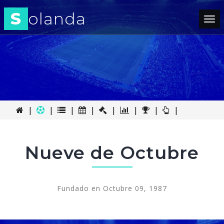
S
olanda
Tog
nav
|
|
|
|
|
|
|
|
Nueve de Octubre
Fundado en Octubre 09, 1987