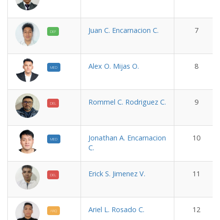
Juan C. Encarnacion C.
7
DEF
Alex O. Mijas O.
8
MED
Rommel C. Rodriguez C.
9
DEL
Jonathan A. Encarnacion
10
MED
C.
Erick S. Jimenez V.
11
DEL
Ariel L. Rosado C.
12
ARQ