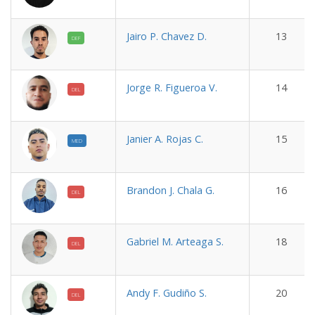
Jairo P. Chavez D.
13
DEF
Jorge R. Figueroa V.
14
DEL
Janier A. Rojas C.
15
MED
Brandon J. Chala G.
16
DEL
Gabriel M. Arteaga S.
18
DEL
Andy F. Gudiño S.
20
DEL