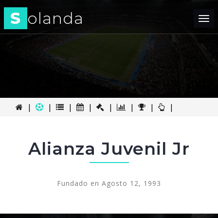
S
olanda
Tog
nav
|
|
|
|
|
|
|
|
Alianza Juvenil Jr
Fundado en Agosto 12, 1993