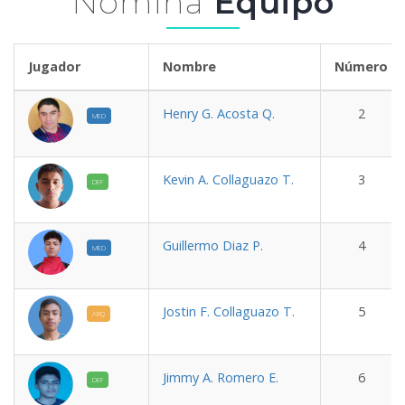
Nómina
Equipo
Jugador
Nombre
Número
Henry G. Acosta Q.
2
MED
Kevin A. Collaguazo T.
3
DEF
Guillermo Diaz P.
4
MED
Jostin F. Collaguazo T.
5
ARQ
Jimmy A. Romero E.
6
DEF