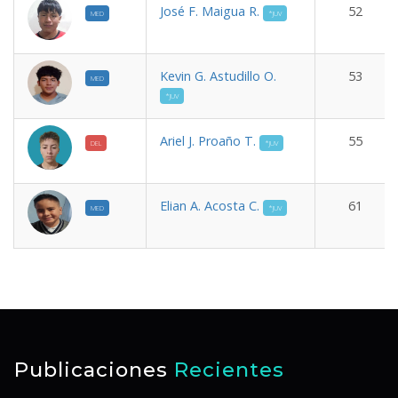
José F. Maigua R.
52
MED
*JUV
Kevin G. Astudillo O.
53
MED
*JUV
Ariel J. Proaño T.
55
DEL
*JUV
Elian A. Acosta C.
61
MED
*JUV
Publicaciones
Recientes