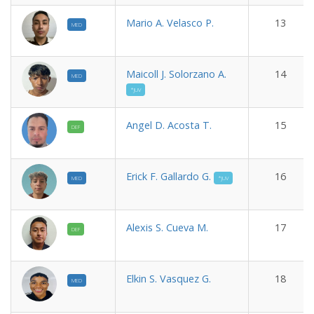
Mario A. Velasco P.
13
MED
Maicoll J. Solorzano A.
14
MED
*JUV
Angel D. Acosta T.
15
DEF
Erick F. Gallardo G.
16
MED
*JUV
Alexis S. Cueva M.
17
DEF
Elkin S. Vasquez G.
18
MED