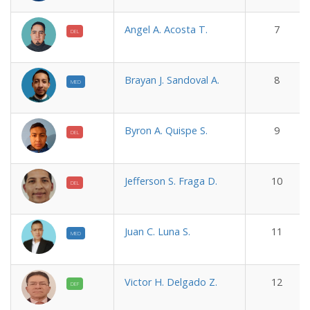
Angel A. Acosta T.
7
DEL
Brayan J. Sandoval A.
8
MED
Byron A. Quispe S.
9
DEL
Jefferson S. Fraga D.
10
DEL
Juan C. Luna S.
11
MED
Victor H. Delgado Z.
12
DEF