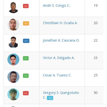
Andri S. Congo C.
19
DEL
Christhian H. Ocaña A.
20
ARQ
Jonathan K. Caucana O.
22
MED
Victor A. Delgado A.
23
DEF
Cesar A. Tuarez C.
25
DEF
Gregory S. Quingotuño
50
DEL
C.
*JUV