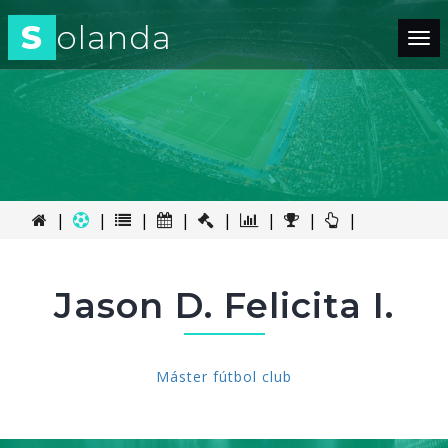
S
olanda
Tog
nav
|
|
|
|
|
|
|
|
Jason D. Felicita I.
Máster fútbol club