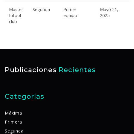
Máster
Segunda
Primer
Mayo 21,
fútbol
equipo
2025
club
Publicaciones
Recientes
Categorías
Máxima
Primera
Segunda