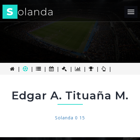
S
olanda
Tog
nav
|
|
|
|
|
|
|
|
Edgar A. Tituaña M.
Solanda 0 15