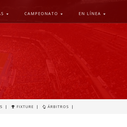
AS
CAMPEONATO
EN LÍNEA
AS
|
FIXTURE
|
ÁRBITROS
|