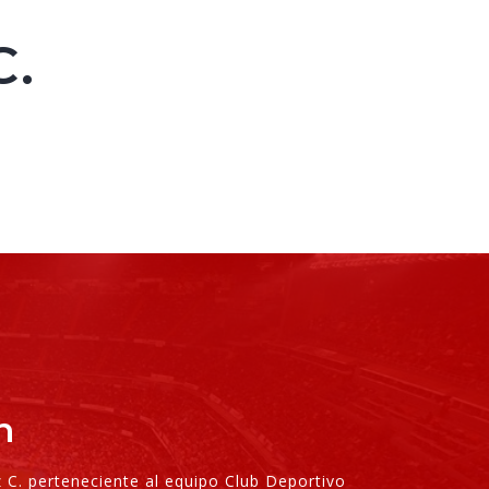
C.
n
 C. perteneciente al equipo Club Deportivo