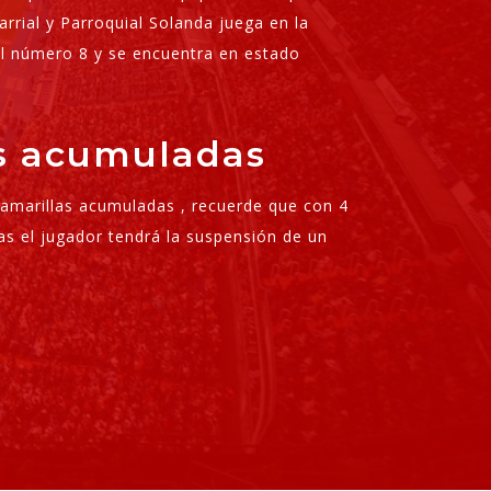
rrial y Parroquial Solanda juega en la
el número 8 y se encuentra en estado
as acumuladas
s amarillas acumuladas , recuerde que con 4
as el jugador tendrá la suspensión de un