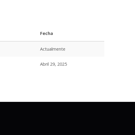
Fecha
Actualmente
Abril 29, 2025