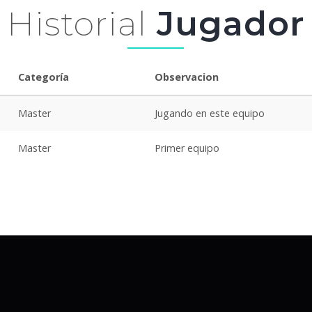
Historial
Jugador
Categoría
Observacion
Master
Jugando en este equipo
Master
Primer equipo