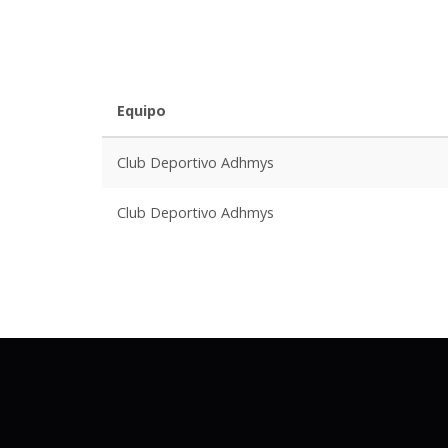
Equipo
Club Deportivo Adhmys
Club Deportivo Adhmys