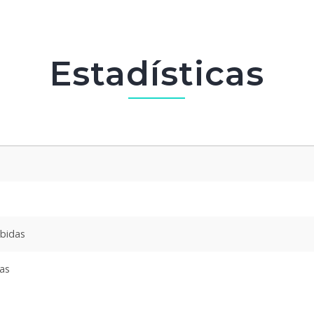
Estadísticas
ibidas
das