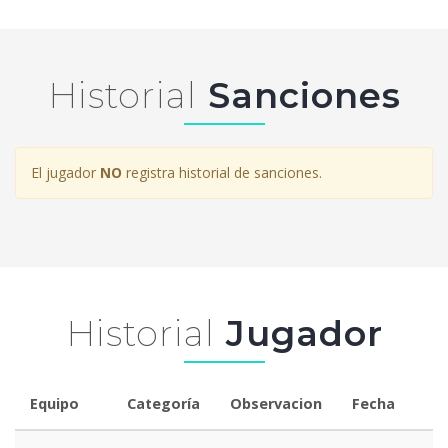
Historial
Sanciones
El jugador
NO
registra historial de sanciones.
Historial
Jugador
Equipo
Categoría
Observacion
Fecha