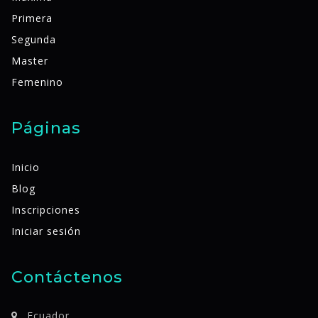
Primera
Segunda
Master
Femenino
Páginas
Inicio
Blog
Inscripciones
Iniciar sesión
Contáctenos
Ecuador