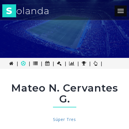
S
olanda
Tog
nav
|
|
|
|
|
|
|
|
Mateo N. Cervantes
G.
Súper Tres