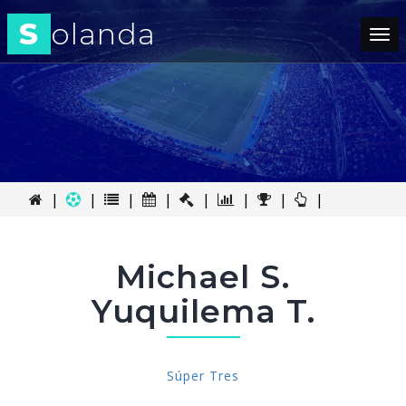
S
olanda
Tog
nav
|
|
|
|
|
|
|
|
Michael S.
Yuquilema T.
Súper Tres