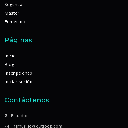
Segunda
Master
Femenino
Páginas
Inicio
Blog
Inscripciones
Iniciar sesión
Contáctenos
Ecuador
ffmurillo@outlook.com