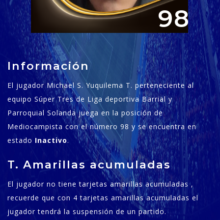
98
Información
El jugador Michael S. Yuquilema T. perteneciente al
equipo Súper Tres de Liga deportiva Barrial y
Parroquial Solanda juega en la posición de
Mediocampista con el número 98 y se encuentra en
estado
Inactivo
.
T. Amarillas acumuladas
El jugador no tiene tarjetas amarillas acumuladas ,
recuerde que con 4 tarjetas amarillas acumuladas el
jugador tendrá la suspensión de un partido.