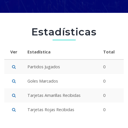
Estadísticas
Ver
Estadística
Total
Partidos Jugados
0
Goles Marcados
0
Tarjetas Amarillas Recibidas
0
Tarjetas Rojas Recibidas
0