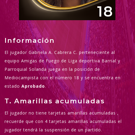
18
Información
El jugador Gabriela A. Cabrera C. perteneciente al
equipo Amigas de Fuego de Liga deportiva Barrial y
Parroquial Solanda juega en la posición de
Mediocampista con el número 18 y se encuentra en
estado
Aprobado
.
T. Amarillas acumuladas
El jugador no tiene tarjetas amarillas acumuladas ,
recuerde que con 4 tarjetas amarillas acumuladas el
jugador tendrá la suspensión de un partido.