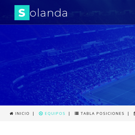
S
olanda
INICIO
|
EQUIPOS
|
TABLA POSICIONES
|