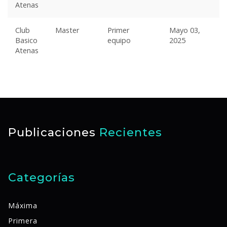
Atenas
Club
Master
Primer
Mayo 03,
Basico
equipo
2025
Atenas
Publicaciones
Recientes
Categorías
Máxima
Primera