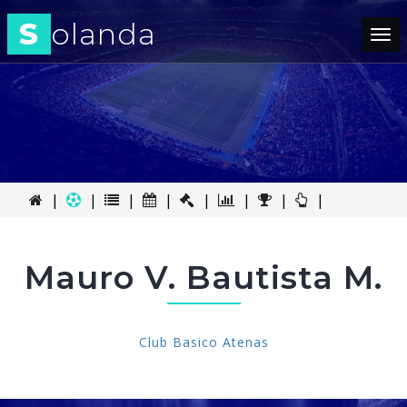
S
olanda
Tog
nav
|
|
|
|
|
|
|
|
Mauro V. Bautista M.
Club Basico Atenas