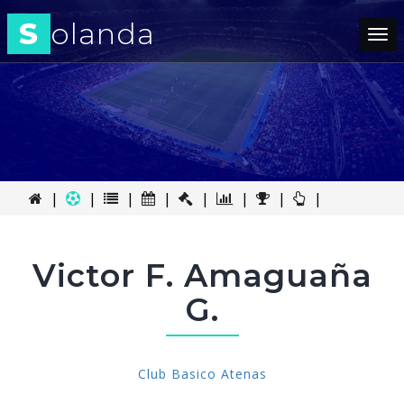
S
olanda
Tog
nav
|
|
|
|
|
|
|
|
Victor F. Amaguaña
G.
Club Basico Atenas