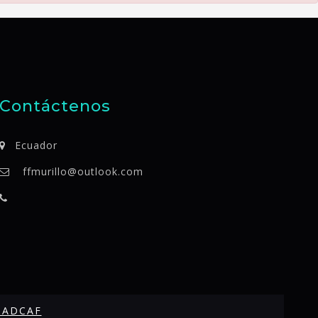
Contáctenos
Ecuador
ffmurillo@outlook.com
SADCAF