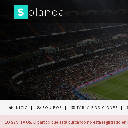
S
olanda
INICIO
|
EQUIPOS
|
TABLA POSICIONES
|
LO SENTIMOS,
El partido que está buscando no está registrado en l