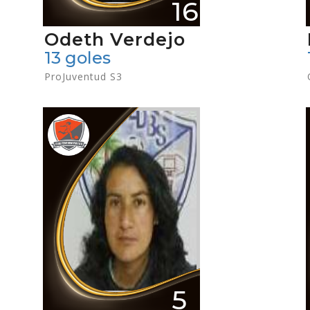
16
Odeth Verdejo
13 goles
ProJuventud S3
5