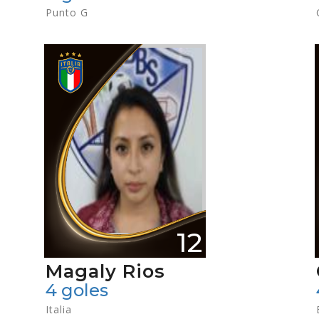
Punto G
12
Magaly Rios
4 goles
Italia