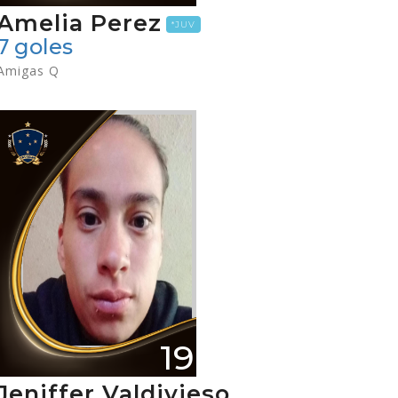
Amelia Perez
*JUV
7 goles
Amigas Q
19
Jeniffer Valdivieso