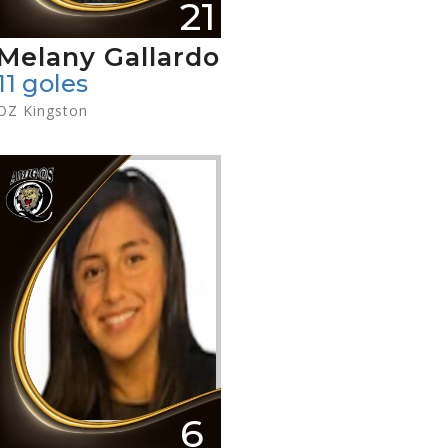
21
Melany Gallardo
11 goles
OZ Kingston
6