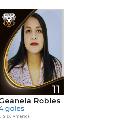
11
Geanela Robles
4 goles
C.S.D. América