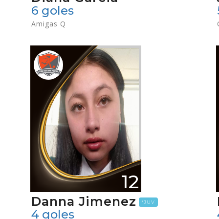
6 goles
Amigas Q
12
Danna Jimenez
*JUV
4 goles