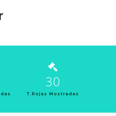
r
30
adas
T.Rojas Mostradas