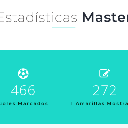
Estadísticas
Maste
466
272
Goles Marcados
T.Amarillas Mostr