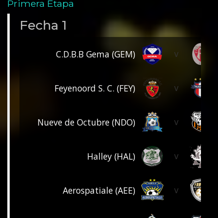
Primera Etapa
Fecha 1
v
C.D.B.B Gema (GEM)
v
Feyenoord S. C. (FEY)
v
Nueve de Octubre (NDO)
v
Halley (HAL)
v
Aerospatiale (AEE)