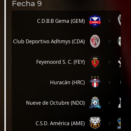
Fecha 9
v
C.D.B.B Gema (GEM)
v
Club Deportivo Adhmys (CDA)
v
Feyenoord S. C. (FEY)
v
Huracán (HRC)
v
Nueve de Octubre (NDO)
v
C.S.D. América (AME)