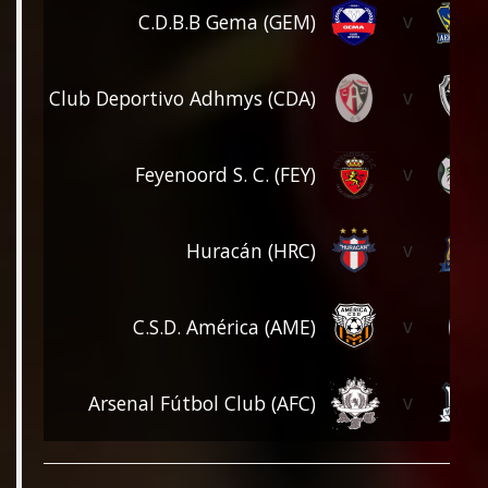
v
C.D.B.B Gema (GEM)
v
Club Deportivo Adhmys (CDA)
v
Feyenoord S. C. (FEY)
v
Huracán (HRC)
v
C.S.D. América (AME)
v
Arsenal Fútbol Club (AFC)