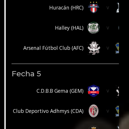
v
Huracán (HRC)
v
Halley (HAL)
v
Arsenal Fútbol Club (AFC)
Fecha 5
v
C.D.B.B Gema (GEM)
v
Club Deportivo Adhmys (CDA)