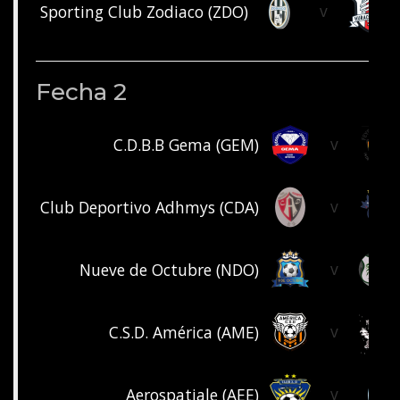
v
Sporting Club Zodiaco (ZDO)
Fecha 2
v
C.D.B.B Gema (GEM)
v
Club Deportivo Adhmys (CDA)
v
Nueve de Octubre (NDO)
v
C.S.D. América (AME)
v
Aerospatiale (AEE)