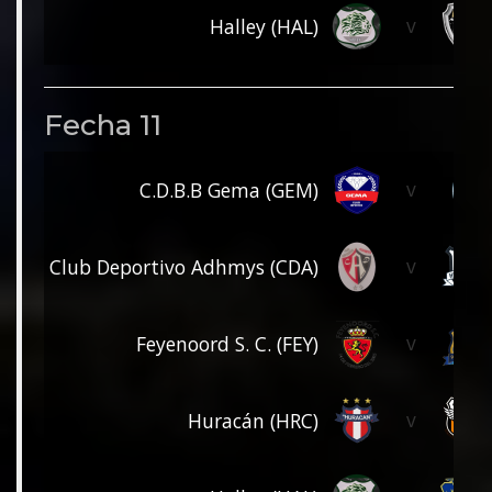
v
Halley (HAL)
Fecha 11
v
C.D.B.B Gema (GEM)
v
Club Deportivo Adhmys (CDA)
v
Feyenoord S. C. (FEY)
v
Huracán (HRC)