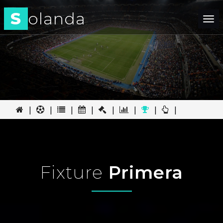
S
olanda
Tog
nav
|
|
|
|
|
|
|
|
Fixture
Primera