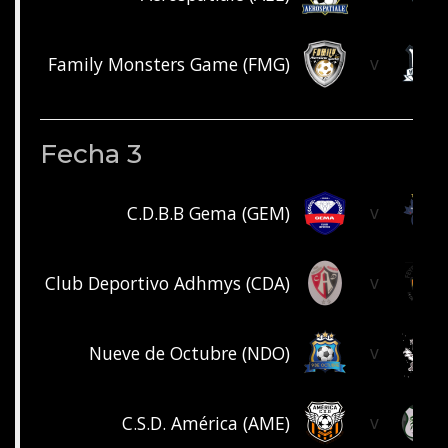
v
Family Monsters Game (FMG)
Fecha 3
v
C.D.B.B Gema (GEM)
v
Club Deportivo Adhmys (CDA)
v
Nueve de Octubre (NDO)
v
C.S.D. América (AME)