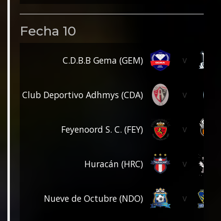
Fecha 10
v
C.D.B.B Gema (GEM)
v
Club Deportivo Adhmys (CDA)
v
Feyenoord S. C. (FEY)
v
Huracán (HRC)
v
Nueve de Octubre (NDO)