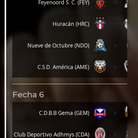
v
Feyenoord S. C. (FEY)
v
Huracán (HRC)
v
Nueve de Octubre (NDO)
v
C.S.D. América (AME)
Fecha 6
v
C.D.B.B Gema (GEM)
v
Club Deportivo Adhmys (CDA)