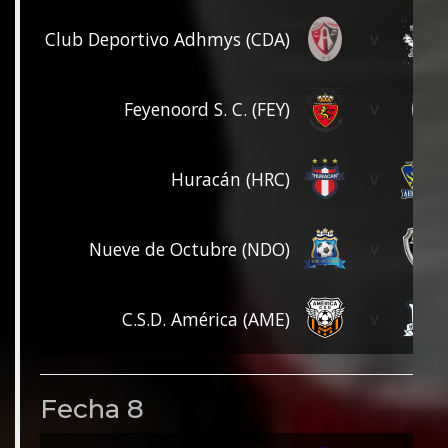
v
Club Deportivo Adhmys (CDA)
v
Feyenoord S. C. (FEY)
v
Huracán (HRC)
v
Nueve de Octubre (NDO)
v
C.S.D. América (AME)
Fecha 8