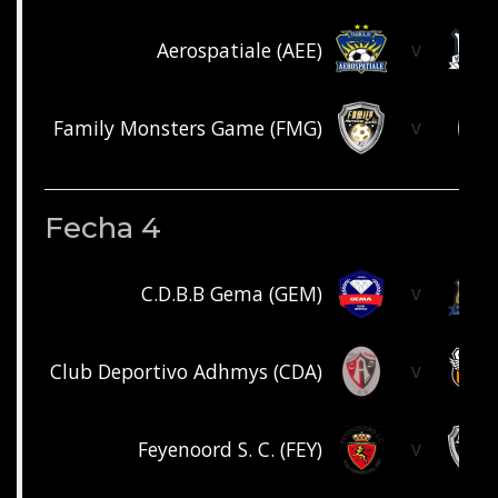
v
Aerospatiale (AEE)
v
Family Monsters Game (FMG)
Fecha 4
v
C.D.B.B Gema (GEM)
v
Club Deportivo Adhmys (CDA)
v
Feyenoord S. C. (FEY)