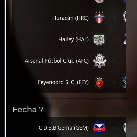
v
Huracán (HRC)
v
Halley (HAL)
v
Arsenal Fútbol Club (AFC)
v
Feyenoord S. C. (FEY)
Fecha 7
v
C.D.B.B Gema (GEM)