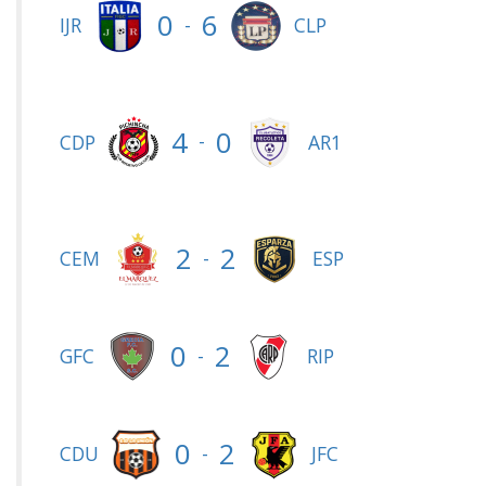
0
6
-
IJR
CLP
4
0
-
CDP
AR1
2
2
-
CEM
ESP
0
2
-
GFC
RIP
0
2
-
CDU
JFC