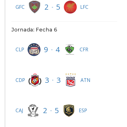
2
5
-
GFC
LFC
Jornada: Fecha 6
9
4
-
CLP
CFR
3
3
-
CDP
ATN
2
5
-
CAJ
ESP