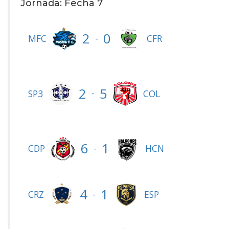
Jornada: Fecha 7
2
0
-
MFC
CFR
2
5
-
SP3
COL
6
1
-
CDP
HCN
4
1
-
CRZ
ESP