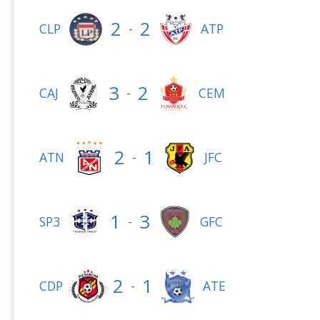
2
2
-
CLP
ATP
3
2
-
CAJ
CEM
2
1
-
ATN
JFC
1
3
-
SP3
GFC
2
1
-
CDP
ATE