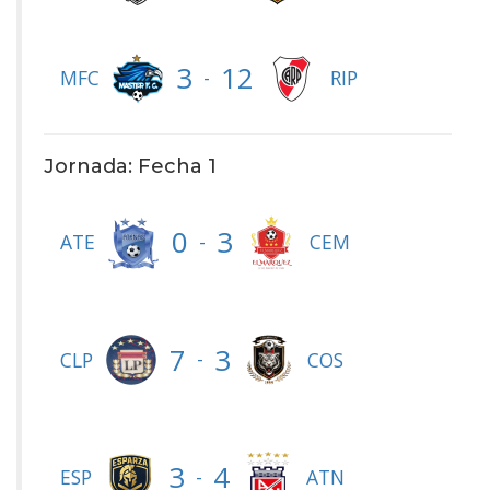
3
12
-
MFC
RIP
Jornada: Fecha 1
0
3
-
ATE
CEM
7
3
-
CLP
COS
3
4
-
ESP
ATN