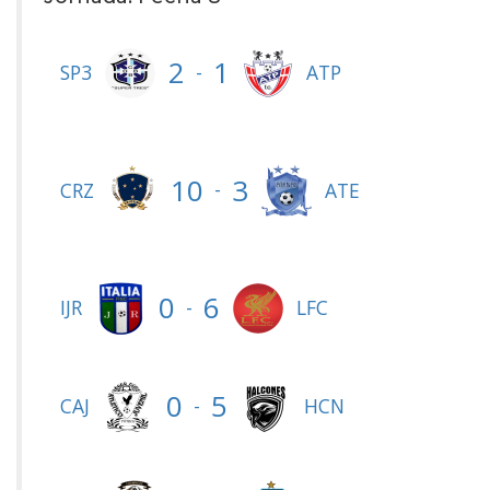
2
1
-
SP3
ATP
10
3
-
CRZ
ATE
0
6
-
IJR
LFC
0
5
-
CAJ
HCN