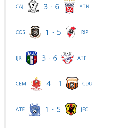
3
6
-
CAJ
ATN
1
5
-
COS
RIP
3
6
-
IJR
ATP
4
1
-
CEM
CDU
1
5
-
ATE
JFC