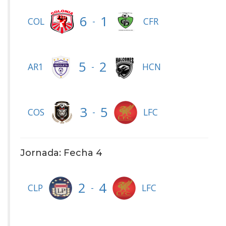
6
1
-
COL
CFR
5
2
-
AR1
HCN
3
5
-
COS
LFC
Jornada: Fecha 4
2
4
-
CLP
LFC