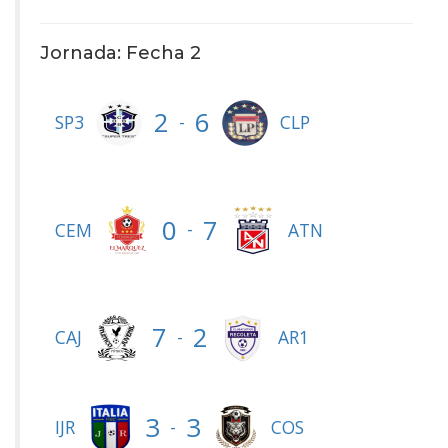
Jornada: Fecha 2
2
6
-
SP3
CLP
0
7
-
CEM
ATN
7
2
-
CAJ
AR1
3
3
-
IJR
COS