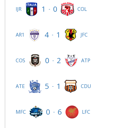
1
0
-
IJR
COL
4
1
-
AR1
JFC
0
2
-
COS
ATP
5
1
-
ATE
CDU
0
6
-
MFC
LFC