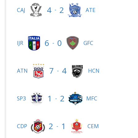
4
2
-
CAJ
ATE
6
0
-
IJR
GFC
7
4
-
ATN
HCN
1
2
-
SP3
MFC
2
1
-
CDP
CEM