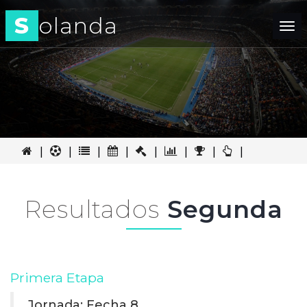
S
olanda
Tog
nav
|
|
|
|
|
|
|
|
Resultados
Segunda
Primera Etapa
Jornada: Fecha 8