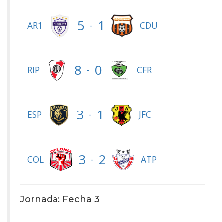
5
1
-
AR1
CDU
8
0
-
RIP
CFR
3
1
-
ESP
JFC
3
2
-
COL
ATP
Jornada: Fecha 3