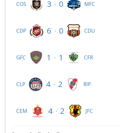
3
0
-
COS
MFC
6
0
-
CDP
CDU
1
1
-
GFC
CFR
4
2
-
CLP
RIP
4
2
-
CEM
JFC