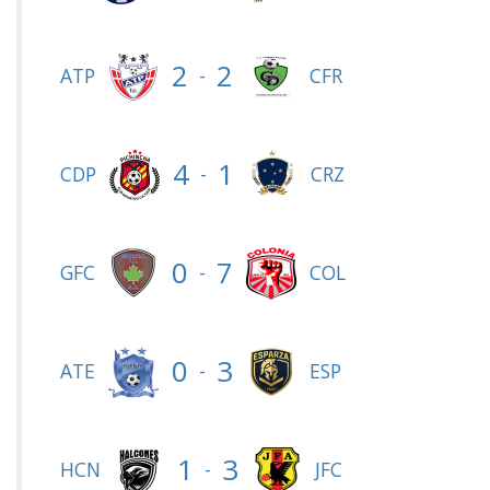
2
2
-
ATP
CFR
4
1
-
CDP
CRZ
0
7
-
GFC
COL
0
3
-
ATE
ESP
1
3
-
HCN
JFC