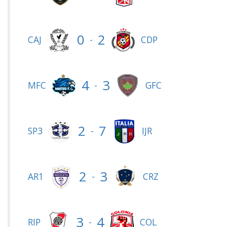
0
2
-
CAJ
CDP
4
3
-
MFC
GFC
2
7
-
SP3
IJR
2
3
-
AR1
CRZ
3
4
-
RIP
COL