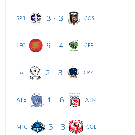
3
3
-
SP3
COS
9
4
-
LFC
CFR
2
3
-
CAJ
CRZ
1
6
-
ATE
ATN
3
3
-
MFC
COL