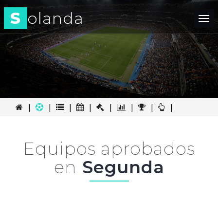
S
olanda
Tog
nav
|
|
|
|
|
|
|
|
Equipos aprobados
en
Segunda